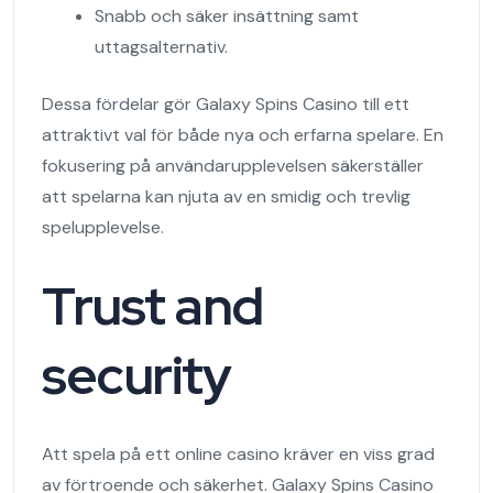
Snabb och säker insättning samt
uttagsalternativ.
Dessa fördelar gör Galaxy Spins Casino till ett
attraktivt val för både nya och erfarna spelare. En
fokusering på användarupplevelsen säkerställer
att spelarna kan njuta av en smidig och trevlig
spelupplevelse.
Trust and
security
Att spela på ett online casino kräver en viss grad
av förtroende och säkerhet. Galaxy Spins Casino