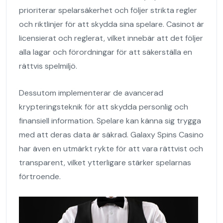
prioriterar spelarsäkerhet och följer strikta regler
och riktlinjer för att skydda sina spelare. Casinot är
licensierat och reglerat, vilket innebär att det följer
alla lagar och förordningar för att säkerställa en
rättvis spelmiljö.
Dessutom implementerar de avancerad
krypteringsteknik för att skydda personlig och
finansiell information. Spelare kan känna sig trygga
med att deras data är säkrad. Galaxy Spins Casino
har även en utmärkt rykte för att vara rättvist och
transparent, vilket ytterligare stärker spelarnas
förtroende.