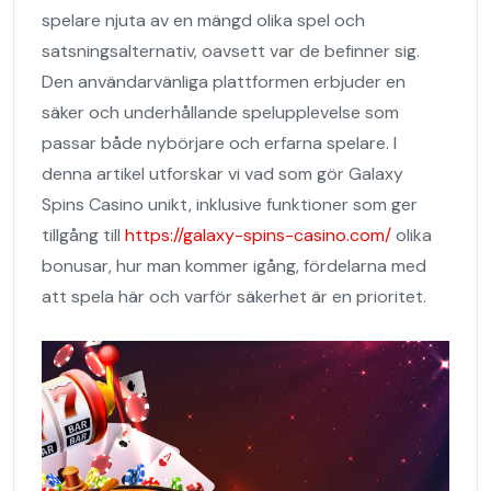
spelare njuta av en mängd olika spel och
satsningsalternativ, oavsett var de befinner sig.
Den användarvänliga plattformen erbjuder en
säker och underhållande spelupplevelse som
passar både nybörjare och erfarna spelare. I
denna artikel utforskar vi vad som gör Galaxy
Spins Casino unikt, inklusive funktioner som ger
tillgång till
https://galaxy-spins-casino.com/
olika
bonusar, hur man kommer igång, fördelarna med
att spela här och varför säkerhet är en prioritet.