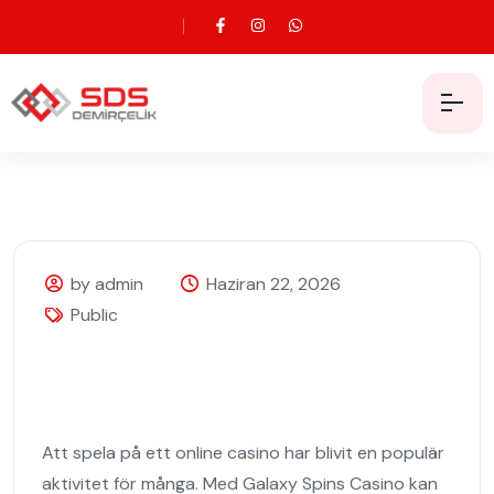
by admin
Haziran 22, 2026
Public
Att spela på ett online casino har blivit en populär
aktivitet för många. Med Galaxy Spins Casino kan