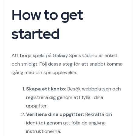
How to get
started
Att börja spela på Galaxy Spins Casino är enkelt
och smidigt. Följ dessa steg för att snabbt komma
igång med din spelupplevelse:
Skapa ett konto:
Besök webbplatsen och
registrera dig genom att fylla i dina
uppgifter.
Verifiera dina uppgifter:
Bekräfta din
identitet genom att följa de angivna
instruktionerna.