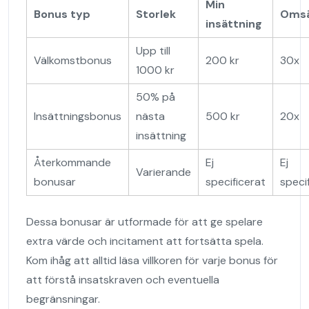
Min
Bonus typ
Storlek
Omsä
insättning
Upp till
Välkomstbonus
200 kr
30x
1000 kr
50% på
Insättningsbonus
nästa
500 kr
20x
insättning
Återkommande
Ej
Ej
Varierande
bonusar
specificerat
speci
Dessa bonusar är utformade för att ge spelare
extra värde och incitament att fortsätta spela.
Kom ihåg att alltid läsa villkoren för varje bonus för
att förstå insatskraven och eventuella
begränsningar.