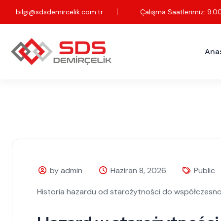
bilgi@sdsdemircelik.com.tr
Çalışma Saatlerimiz: 9.0
Ana
by admin
Haziran 8, 2026
Public
Historia hazardu od starożytności do współczesno