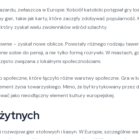
ardu, zwłaszcza w Europie. Kościół katolicki potępiał gry lo
 gier, takie jak karty, które zaczęły zdobywać popularność. K
który zyskał wielu zwolenników wśród szlachty.
eciwnie – zyskał nowe oblicze. Powstały różnego rodzaju tawern
nie sobie do pensji, a nie tylko formą rozrywki. W miastach, g
 często związana z lokalnymi społecznościami.
ko społeczne, które łączyło różne warstwy społeczne. Gra w k
 element życia towarzyskiego. Mimo, że był krytykowany przez 
wać jako nieodłączny element kultury europejskiej.
ożytnych
ki rozwojowi gier stołowych i kasyn. W Europie, szczególnie 