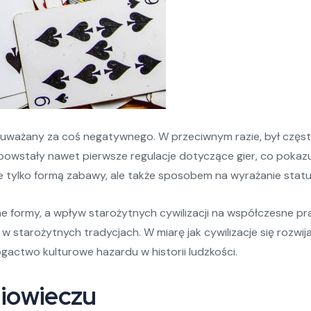
ł uważany za coś negatywnego. W przeciwnym razie, był częs
powstały nawet pierwsze regulacje dotyczące gier, co pokazu
e tylko formą zabawy, ale także sposobem na wyrażanie stat
e formy, a wpływ starożytnych cywilizacji na współczesne pra
 w starożytnych tradycjach. W miarę jak cywilizacje się rozwij
gactwo kulturowe hazardu w historii ludzkości.
niowieczu