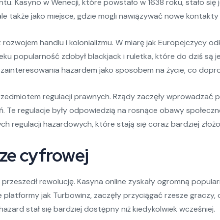
tu. Kasyno w Wenecji, które powstało w 1638 roku, stało się 
ale także jako miejsce, gdzie mogli nawiązywać nowe kontakty
 rozwojem handlu i kolonializmu. W miarę jak Europejczycy odk
ku popularność zdobył blackjack i ruletka, które do dziś są 
 zainteresowania hazardem jako sposobem na życie, co dopr
zedmiotem regulacji prawnych. Rządy zaczęły wprowadzać prz
ań. Te regulacje były odpowiedzią na rosnące obawy społeczn
regulacji hazardowych, które stają się coraz bardziej złożo
ze cyfrowej
d przeszedł rewolucję. Kasyna online zyskały ogromną popula
ie platformy jak Turbowinz, zaczęły przyciągać rzesze graczy, o
 hazard stał się bardziej dostępny niż kiedykolwiek wcześniej.