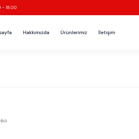
0 - 18.00
sayfa
Hakkımızda
Ürünlerimiz
İletişim
ści