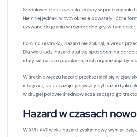
Średniowiecze przyniosło zmiany w postrzeganiu haz
Niemniej jednak, w tym okresie powstały różne formy
używane do grania w różnorodne gry, w tym poker, 
Pomimo restrykcji, hazard nie zniknął, a wręcz prz
Dla wielu ludzi hazard stał się sposobem na dorobie
stały się bardzo popularne, a ich organizacja była
W średniowieczu hazard przekształcił się w zjawis
integracji, co pokazuje, jak ważny był hazard jako
w drugiej połowie średniowiecza zaczęto go trakto
Hazard w czasach now
W XVI i XVII wieku hazard zyskał nowy wymiar dzię